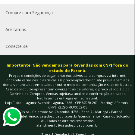
Compre com Segurança
Aceitamos
Conecte-se
Importante: Não vendemos para Revendas com CNPJ fora do
estado do Paraná.
Preços e condições de pagamento exclusivos para compras via internet,
podendo variar nas lojas físicas. Os preços aplicados no site prevalecem aos
demais anunciados em qualquer outro meio de comunicação e sites de buscas.
Caso os produtos apresentem divergências de valores, o preço válido é o do
Carrinho de Compras. Vendas sujeitas a análise e confirmação de dados.
Não fazemos entregas em zona rural.
Loja Física - Laguna: Avenida Laguna, 1656 - CEP 87050-260 - Maringá / Paraná -
CNPJ: 72.295.793/0002-05
Loja Física - Colombo: Av. Colombo, 4738 - Zona 7 - Maringá / Paraná
à vista
Endereço eletrônico:
casadosoldador.com.br/atendimento
- Casa do Soldador
® - Todos os direitos reservados.
atendimento@casadosoldador.com.br
Troca | Devolução | Reembolso