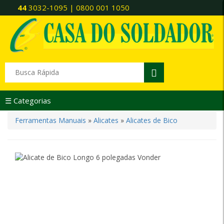
44
3032-1095 | 0800 001 1050
☰ Categorias
Ferramentas Manuais
»
Alicates
»
Alicates de Bico