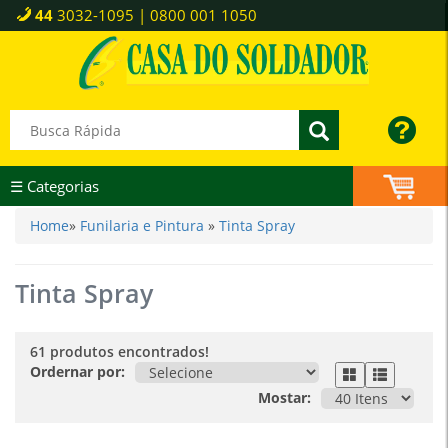
44
3032-1095 | 0800 001 1050
☰ Categorias
Home
»
Funilaria e Pintura
»
Tinta Spray
Tinta Spray
61 produtos encontrados!
Ordernar por:
Mostar: