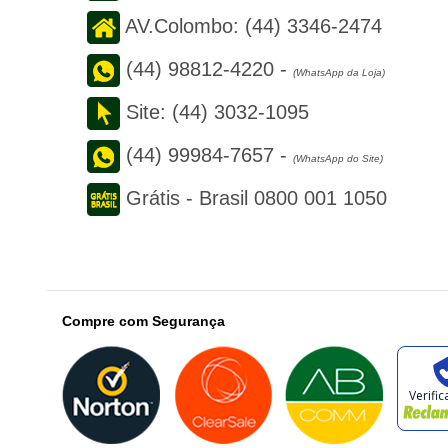
AV.Colombo:
(44) 3346-2474
(44) 98812-4220
-
(WhatsApp da Loja)
Site:
(44) 3032-1095
(44) 99984-7657
-
(WhatsApp do Site)
Grátis - Brasil
0800 001 1050
Compre com Segurança
Verifi