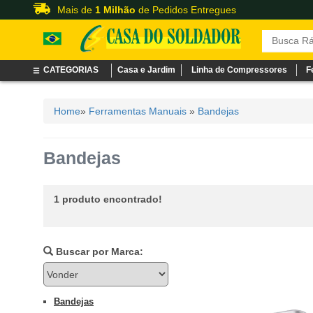
Mais de
1 Milhão
de Pedidos Entregues
CATEGORIAS
Casa e Jardim
Linha de Compressores
F
Home
»
Ferramentas Manuais
»
Bandejas
Bandejas
1 produto encontrado!
Buscar por Marca:
Bandejas