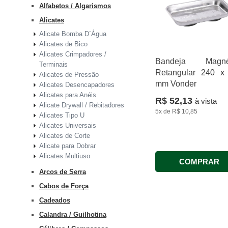
Alfabetos / Algarismos
Alicates
Alicate Bomba D´Água
Alicates de Bico
Alicates Crimpadores /
Bandeja Magnét
Terminais
Retangular 240 x
Alicates de Pressão
mm Vonder
Alicates Desencapadores
Alicates para Anéis
R$ 52,13
à vista
Alicate Drywall / Rebitadores
5x
de
R$ 10,85
Alicates Tipo U
Alicates Universais
Alicates de Corte
Alicate para Dobrar
Alicates Multiuso
COMPRAR
Arcos de Serra
Cabos de Força
Cadeados
Calandra / Guilhotina