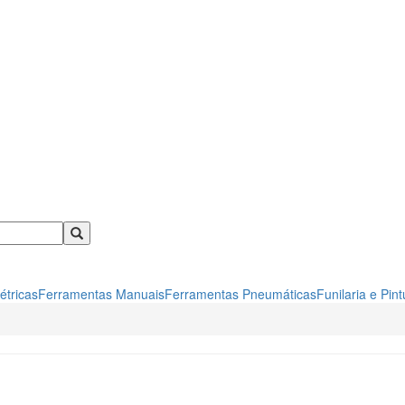
étricas
Ferramentas Manuais
Ferramentas Pneumáticas
Funilaria e Pint