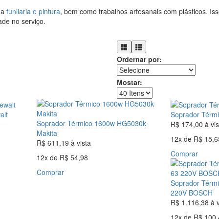
da
funilaria e pintura
, bem como trabalhos artesanais com plásticos. Is
ade no serviço.
Ordernar por:
Mostar:
alt
Soprador Térm
Soprador Térmico 1600w HG5030k
R$ 174,00
à vis
Makita
12x
de
R$ 15,6
R$ 611,19
à vista
Comprar
12x
de
R$ 54,98
Comprar
Soprador Térm
220V BOSCH
R$ 1.116,38
à 
12x
de
R$ 100,