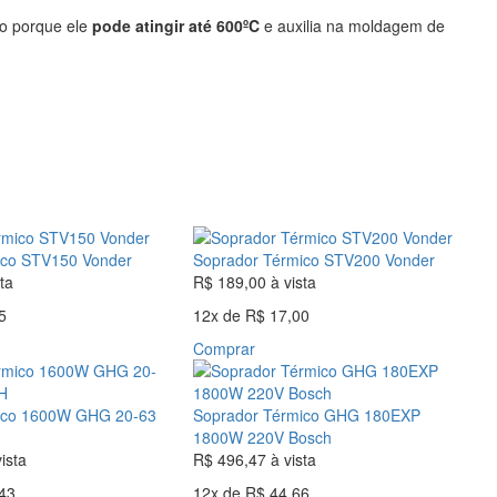
so porque ele
pode atingir até 600ºC
e auxilia na moldagem de
ico STV150 Vonder
Soprador Térmico STV200 Vonder
ta
R$ 189,00
à vista
5
12x
de
R$ 17,00
Comprar
ico 1600W GHG 20-63
Soprador Térmico GHG 180EXP
1800W 220V Bosch
vista
R$ 496,47
à vista
43
12x
de
R$ 44,66