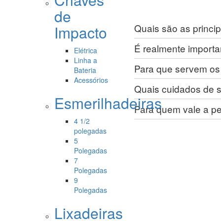
de
Quais são as princi
Impacto
É realmente importa
Elétrica
Linha a
Para que servem os
Bateria
Acessórios
Quais cuidados de 
Esmerilhadeiras
Para quem vale a p
4 1/2
polegadas
5
Polegadas
7
Polegadas
9
Polegadas
Lixadeiras