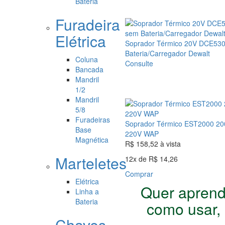
Bateria
Furadeira
Elétrica
Soprador Térmico 20V DCE53
Bateria/Carregador Dewalt
Coluna
Consulte
Bancada
Mandril
1/2
Mandril
5/8
Furadeiras
Soprador Térmico EST2000 2
Base
220V WAP
Magnética
R$ 158,52
à vista
Marteletes
12x
de
R$ 14,26
Comprar
Elétrica
Quer aprend
Linha a
Bateria
como usar,
Chaves