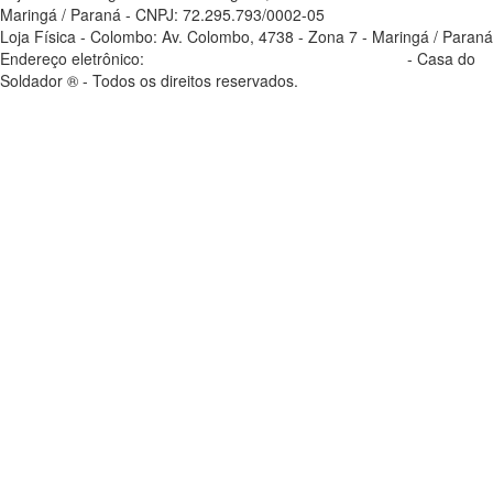
Maringá / Paraná - CNPJ: 72.295.793/0002-05
Loja Física - Colombo: Av. Colombo, 4738 - Zona 7 - Maringá / Paraná
Endereço eletrônico:
casadosoldador.com.br/atendimento
- Casa do
Soldador ® - Todos os direitos reservados.
atendimento@casadosoldador.com.br
Troca | Devolução | Reembolso