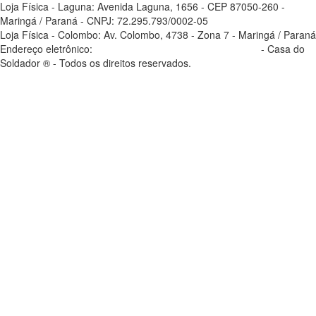
Loja Física - Laguna: Avenida Laguna, 1656 - CEP 87050-260 -
Maringá / Paraná - CNPJ: 72.295.793/0002-05
Loja Física - Colombo: Av. Colombo, 4738 - Zona 7 - Maringá / Paraná
Endereço eletrônico:
casadosoldador.com.br/atendimento
- Casa do
Soldador ® - Todos os direitos reservados.
atendimento@casadosoldador.com.br
Troca | Devolução | Reembolso