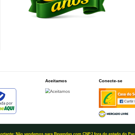
Aceitamos
Conecte-se
cada por
ortante: Não vendemos para Revendas com CNPJ fora do estado do Par