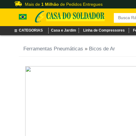
Mais de
1 Milhão
de Pedidos Entregues
CATEGORIAS
Casa e Jardim
Linha de Compressores
F
Ferramentas Pneumáticas
»
Bicos de Ar