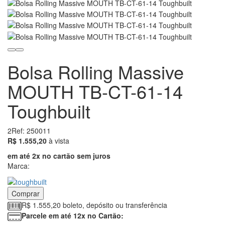
Bolsa Rolling Massive
MOUTH TB-CT-61-14
Toughbuilt
2
Ref: 250011
1555.20
R$ 1.555,20
à vista
em até 2x no cartão sem juros
Marca:
Comprar
R$ 1.555,20 boleto, depósito ou transferência
Parcele em até 12x no Cartão: