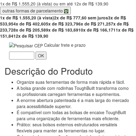
1x de R$ 1.555,20 (à vista) ou em até 12x de R$ 139,90
outras formas de parcelamento
1x de R$ 1.555,20 (à vista)
2x de R$ 777,60 sem juros
3x de R$
533,95
4x de R$ 402,60
5x de R$ 323,79
6x de R$ 271,25
7x de R$
233,72
8x de R$ 205,58
9x de R$ 183,69
10x de R$ 166,17
11x de R$
151,84
12x de R$ 139,90
Calcular frete e prazo
OK
Descrição do Produto
Organize suas ferramentas de forma mais rápida e fácil.
A bolsa grande com rodinhas ToughBuilt transforma como
os profissionais carregam ferramentas e suprimentos.
A enorme abertura patenteada é a mais larga do mercado
para acessibilidade superior.
É compatível com todas as bolsas de encaixe ToughBuilt
para uma organização de ferramentas mais eficiente.
Prático: seus bolsos externos estruturados versáteis
flexíveis para manter as ferramentas no lugar.