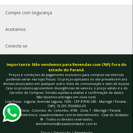
Compre com Segurança
Aceitamos
Conecte-se
Importante: Não vendemos para Revendas com CNPJ fora do
estado do Paraná.
Preços e condições de pagamento exclusivos para compras via internet,
podendo variar nas lojas físicas. Os preços aplicados no site prevalecem aos
demais anunciados em qualquer outro meio de comunicação e sites de buscas.
Caso os produtos apresentem divergências de valores, o preço válido é o do
Carrinho de Compras. Vendas sujeitas a análise e confirmação de dados.
Não fazemos entregas em zona rural.
Loja Física - Laguna: Avenida Laguna, 1656 - CEP 87050-260 - Maringá / Paraná -
CNPJ: 72.295.793/0002-05
Loja Física - Colombo: Av. Colombo, 4738 - Zona 7 - Maringá / Paraná
à vista
Endereço eletrônico:
casadosoldador.com.br/atendimento
- Casa do Soldador
® - Todos os direitos reservados.
atendimento@casadosoldador.com.br
Troca | Devolução | Reembolso