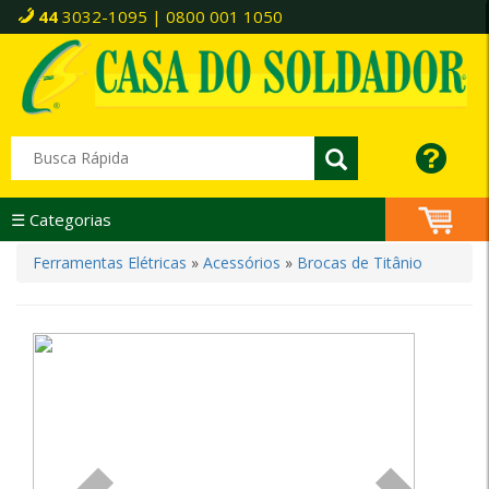
44
3032-1095 | 0800 001 1050
☰ Categorias
Ferramentas Elétricas
»
Acessórios
»
Brocas de Titânio