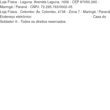
Loja Física - Laguna: Avenida Laguna, 1656 - CEP 87050-260 -
Maringá / Paraná - CNPJ: 72.295.793/0002-05
Loja Física - Colombo: Av. Colombo, 4738 - Zona 7 - Maringá / Paraná
Endereço eletrônico:
casadosoldador.com.br/atendimento
- Casa do
Soldador ® - Todos os direitos reservados.
atendimento@casadosoldador.com.br
Troca | Devolução | Reembolso