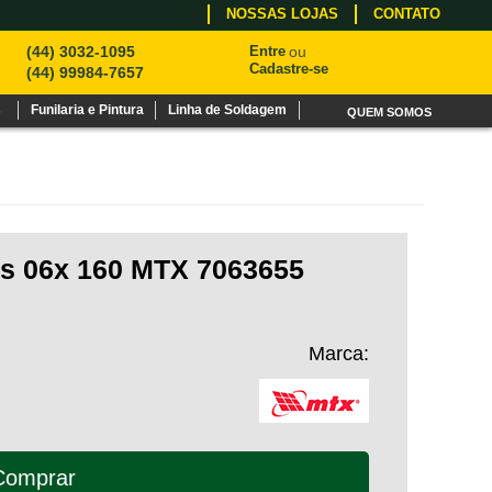
NOSSAS LOJAS
CONTATO
(44) 3032-1095
Entre
ou
Cadastre-se
(44) 99984-7657
s
Funilaria e Pintura
Linha de Soldagem
QUEM SOMOS
es 06x 160 MTX 7063655
Marca:
Comprar