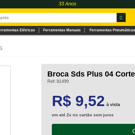
33 Anos
erramentas Elétricas
Ferramentas Manuais
Ferramentas Pneumática
S
Broca Sds Plus 04 Cort
Ref: 81499
9.52
R$ 9,52
à vista
em até 2x no cartão sem juros