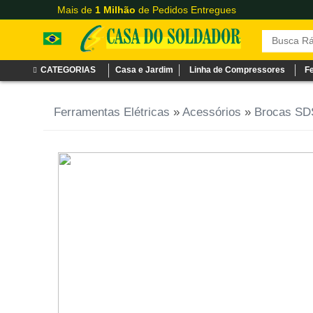
Mais de
1 Milhão
de Pedidos Entregues
CATEGORIAS
Casa e Jardim
Linha de Compressores
F
Ferramentas Elétricas
»
Acessórios
»
Brocas SD