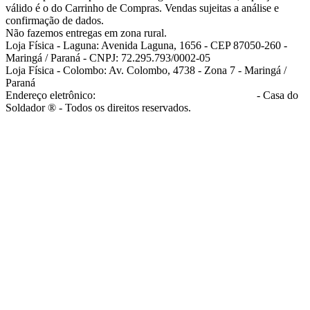
válido é o do Carrinho de Compras. Vendas sujeitas a análise e
confirmação de dados.
Não fazemos entregas em zona rural.
Loja Física - Laguna: Avenida Laguna, 1656 - CEP 87050-260 -
Maringá / Paraná - CNPJ: 72.295.793/0002-05
Loja Física - Colombo: Av. Colombo, 4738 - Zona 7 - Maringá /
Paraná
Endereço eletrônico:
casadosoldador.com.br/atendimento
- Casa do
Soldador ® - Todos os direitos reservados.
atendimento@casadosoldador.com.br
Troca | Devolução | Reembolso