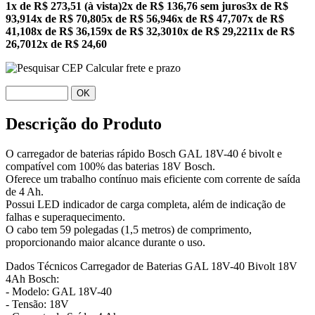
1x de R$ 273,51 (à vista)
2x de R$ 136,76 sem juros
3x de R$
93,91
4x de R$ 70,80
5x de R$ 56,94
6x de R$ 47,70
7x de R$
41,10
8x de R$ 36,15
9x de R$ 32,30
10x de R$ 29,22
11x de R$
26,70
12x de R$ 24,60
Calcular frete e prazo
OK
Descrição do Produto
O carregador de baterias rápido Bosch GAL 18V-40 é bivolt e
compatível com 100% das baterias 18V Bosch.
Oferece um trabalho contínuo mais eficiente com corrente de saída
de 4 Ah.
Possui LED indicador de carga completa, além de indicação de
falhas e superaquecimento.
O cabo tem 59 polegadas (1,5 metros) de comprimento,
proporcionando maior alcance durante o uso.
Dados Técnicos Carregador de Baterias GAL 18V-40 Bivolt 18V
4Ah Bosch:
- Modelo: GAL 18V-40
- Tensão: 18V