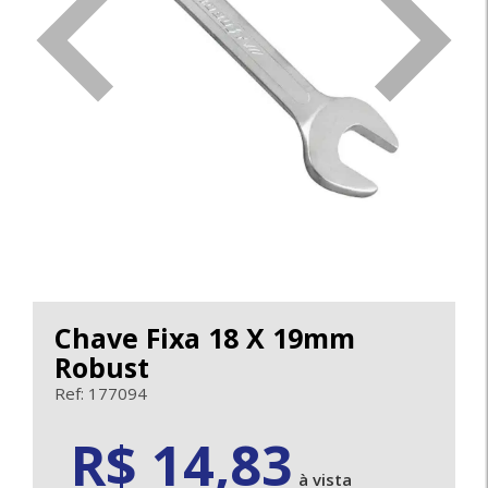
<
>
Chave Fixa 18 X 19mm
Robust
Ref: 177094
14.83
R$ 14,83
à vista