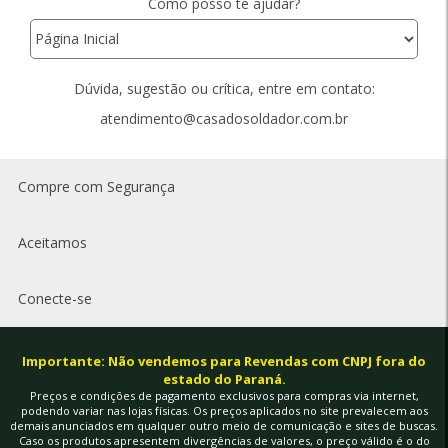
Como posso te ajudar?
Dúvida, sugestão ou crítica, entre em contato:
atendimento@casadosoldador.com.br
Compre com Segurança
Aceitamos
Conecte-se
Importante: Não vendemos para Revendas com CNPJ fora do
estado do Paraná.
Preços e condições de pagamento exclusivos para compras via internet,
podendo variar nas lojas físicas. Os preços aplicados no site prevalecem aos
demais anunciados em qualquer outro meio de comunicação e sites de buscas.
Caso os produtos apresentem divergências de valores, o preço válido é o do