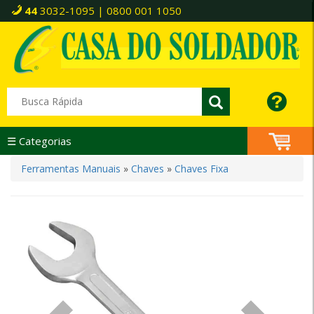
44
3032-1095 | 0800 001 1050
☰ Categorias
Ferramentas Manuais
»
Chaves
»
Chaves Fixa