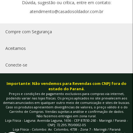
Dúvida, sugestão ou crítica, entre em contato:
atendimento@casadosoldador.com.br
Compre com Segurança
Aceitamos
Conecte-se
Importante: Não vendemos para Revendas com CNPJ fora do
estado do Paraná.
Preços e condições de pagamento exclusivos para compras via internet,
podendo variar nas lojas físicas. Os preços aplicados no site prevalecem aos
demais anunciados em qualquer outro meio de comunicação e sites de buscas.
Caso os produtos apresentem divergências de valores, o preço válido é o do
Carrinho de Compras. Vendas sujeitas a análise e confirmação de dados.
Não fazemos entregas em zona rural.
Loja Física - Laguna: Avenida Laguna, 1656 - CEP 87050-260 - Maringá / Paraná -
CNPJ: 72.295.793/0002-05
Loja Física - Colombo: Av. Colombo, 4738 - Zona 7 - Maringá / Paraná