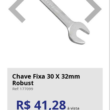
<
>
Chave Fixa 30 X 32mm
Robust
Ref: 177099
41.28
R$ 41,28
à vista