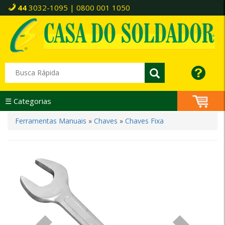
44
3032-1095 | 0800 001 1050
☰ Categorias
Ferramentas Manuais
»
Chaves
»
Chaves Fixa