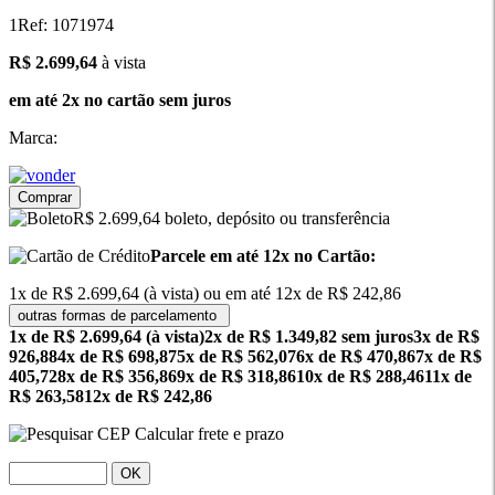
1
Ref: 1071974
2699.64
R$ 2.699,64
à vista
em até 2x no cartão sem juros
Marca:
Comprar
R$ 2.699,64 boleto, depósito ou transferência
Parcele em até 12x no Cartão:
1x de R$ 2.699,64 (à vista) ou em até 12x de R$ 242,86
outras formas de parcelamento
1x de R$ 2.699,64 (à vista)
2x de R$ 1.349,82 sem juros
3x de R$
926,88
4x de R$ 698,87
5x de R$ 562,07
6x de R$ 470,86
7x de R$
405,72
8x de R$ 356,86
9x de R$ 318,86
10x de R$ 288,46
11x de
R$ 263,58
12x de R$ 242,86
Calcular frete e prazo
OK