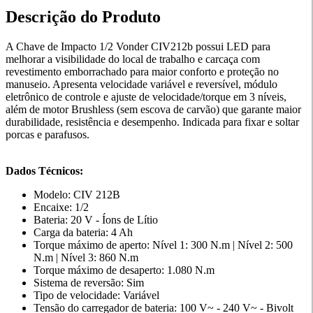
Descrição do Produto
A Chave de Impacto 1/2 Vonder CIV212b possui LED para
melhorar a visibilidade do local de trabalho e carcaça com
revestimento emborrachado para maior conforto e proteção no
manuseio. Apresenta velocidade variável e reversível, módulo
eletrônico de controle e ajuste de velocidade/torque em 3 níveis,
além de motor Brushless (sem escova de carvão) que garante maior
durabilidade, resistência e desempenho. Indicada para fixar e soltar
porcas e parafusos.
Dados Técnicos:
Modelo: CIV 212B
Encaixe: 1/2
Bateria: 20 V - Íons de Lítio
Carga da bateria: 4 Ah
Torque máximo de aperto: Nível 1: 300 N.m | Nível 2: 500
N.m | Nível 3: 860 N.m
Torque máximo de desaperto: 1.080 N.m
Sistema de reversão: Sim
Tipo de velocidade: Variável
Tensão do carregador de bateria: 100 V~ - 240 V~ - Bivolt