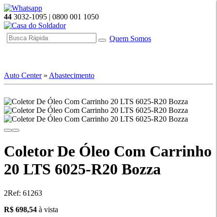
44
3032-1095 | 0800 001 1050
Quem Somos
☰ Categorias
Auto Center
»
Abastecimento
Coletor De Óleo Com Carrinho
20 LTS 6025-R20 Bozza
2
Ref: 61263
698.54
R$ 698,54
à vista