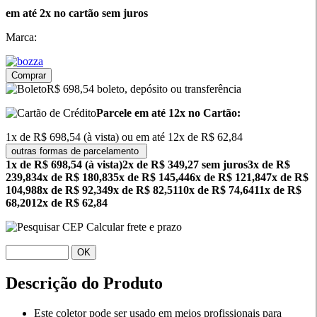
em até 2x no cartão sem juros
Marca:
Comprar
R$ 698,54 boleto, depósito ou transferência
Parcele em até 12x no Cartão:
1x de R$ 698,54 (à vista) ou em até 12x de R$ 62,84
outras formas de parcelamento
1x de R$ 698,54 (à vista)
2x de R$ 349,27 sem juros
3x de R$
239,83
4x de R$ 180,83
5x de R$ 145,44
6x de R$ 121,84
7x de R$
104,98
8x de R$ 92,34
9x de R$ 82,51
10x de R$ 74,64
11x de R$
68,20
12x de R$ 62,84
Calcular frete e prazo
OK
Descrição do Produto
Este coletor pode ser usado em meios profissionais para