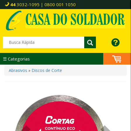
44
3032-1095 | 0800 001 1050
☰ Categorias
Abrasivos
»
Discos de Corte