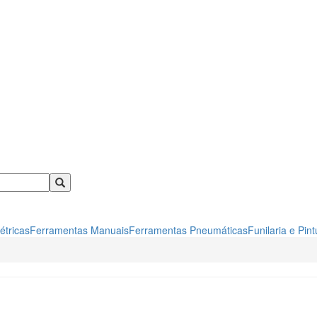
étricas
Ferramentas Manuais
Ferramentas Pneumáticas
Funilaria e Pint