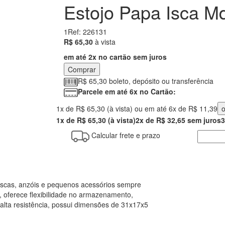
Estojo Papa Isca M
1
Ref: 226131
65.30
R$ 65,30
à vista
em até 2x no cartão sem juros
Comprar
R$ 65,30 boleto, depósito ou transferência
Parcele em até 6x no Cartão:
1x de R$ 65,30 (à vista) ou em até 6x de R$ 11,39
o
1x de R$ 65,30 (à vista)
2x de R$ 32,65 sem juros
3
Calcular frete e prazo
 iscas, anzóis e pequenos acessórios sempre
, oferece flexibilidade no armazenamento,
alta resistência, possui dimensões de 31x17x5