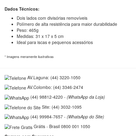
Dados Técnicos:
Dois lados com divisórias removíveis
Polímero de alta resistência para maior durabilidade
Peso: 465g
Medidas: 31 x 17 x 5 cm
Ideal para iscas e pequenos acessórios
* Imagens meramente ilustrativas
AV.Laguna:
(44) 3220-1050
AV.Colombo:
(44) 3346-2474
(44) 98812-4220
-
(WhatsApp da Loja)
Site:
(44) 3032-1095
(44) 99984-7657
-
(WhatsApp do Site)
Grátis - Brasil
0800 001 1050