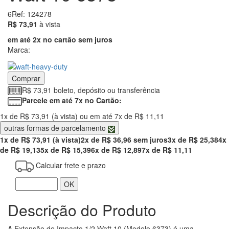
6
Ref: 124278
73.91
R$ 73,91
à vista
em até 2x no cartão sem juros
Marca:
Comprar
R$ 73,91 boleto, depósito ou transferência
Parcele em até 7x no Cartão:
1x de R$ 73,91 (à vista) ou em até 7x de R$ 11,11
outras formas de parcelamento
1x de R$ 73,91 (à vista)
2x de R$ 36,96 sem juros
3x de R$ 25,38
4x
de R$ 19,13
5x de R$ 15,39
6x de R$ 12,89
7x de R$ 11,11
Calcular frete e prazo
OK
Descrição do Produto
A Extensão de Impacto 1/2 Waft 10 (Modelo 6373) é uma