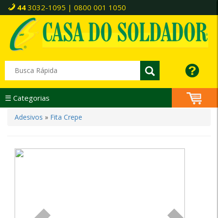
44
3032-1095 | 0800 001 1050
☰ Categorias
Adesivos
»
Fita Crepe