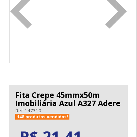
<
>
Fita Crepe 45mmx50m
Imobiliária Azul A327 Adere
Ref: 147310
148 produtos vendidos!
21.41
R$ 21,41