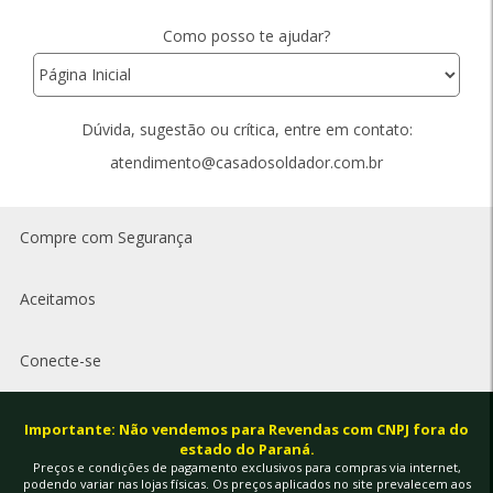
Como posso te ajudar?
Dúvida, sugestão ou crítica, entre em contato:
atendimento@casadosoldador.com.br
Compre com Segurança
Aceitamos
Conecte-se
Importante: Não vendemos para Revendas com CNPJ fora do
estado do Paraná.
Preços e condições de pagamento exclusivos para compras via internet,
podendo variar nas lojas físicas. Os preços aplicados no site prevalecem aos