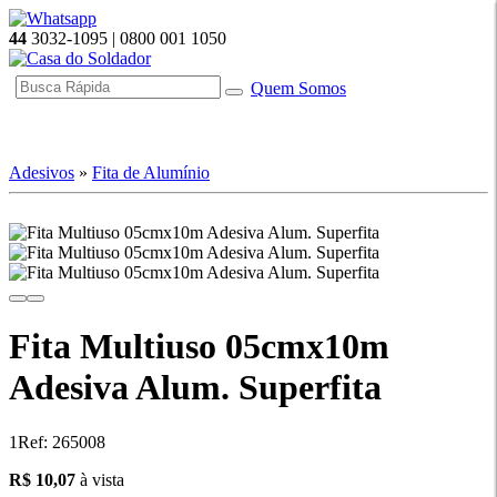
44
3032-1095 | 0800 001 1050
Quem Somos
☰ Categorias
Adesivos
»
Fita de Alumínio
Fita Multiuso 05cmx10m
Adesiva Alum. Superfita
1
Ref: 265008
10.07
R$ 10,07
à vista