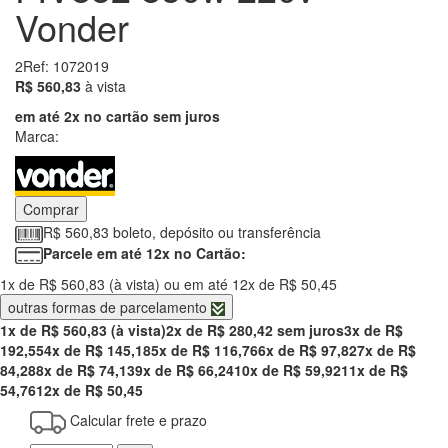
Vonder
2
Ref: 1072019
560.83
R$ 560,83
à vista
em até 2x no cartão sem juros
Marca:
Comprar
R$ 560,83 boleto, depósito ou transferência
Parcele em até 12x no Cartão:
1x de R$ 560,83 (à vista) ou em até 12x de R$ 50,45
outras formas de parcelamento
1x de R$ 560,83 (à vista)
2x de R$ 280,42 sem juros
3x de R$
192,55
4x de R$ 145,18
5x de R$ 116,76
6x de R$ 97,82
7x de R$
84,28
8x de R$ 74,13
9x de R$ 66,24
10x de R$ 59,92
11x de R$
54,76
12x de R$ 50,45
Calcular frete e prazo