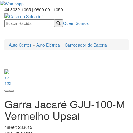
44
3032-1095 | 0800 001 1050
Quem Somos
☰ Categorias
Auto Center
»
Auto Elétrica
»
Carregador de Bateria
<
>
1
2
3
Garra Jacaré GJU-100-M
Vermelho Upsai
48
Ref: 233015
5.62
R$ 5,62
à vista