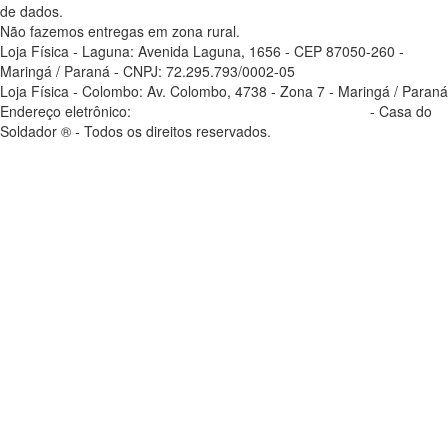
de dados.
Não fazemos entregas em zona rural.
Loja Física - Laguna: Avenida Laguna, 1656 - CEP 87050-260 -
Maringá / Paraná - CNPJ: 72.295.793/0002-05
Loja Física - Colombo: Av. Colombo, 4738 - Zona 7 - Maringá / Paraná
Endereço eletrônico:
casadosoldador.com.br/atendimento
- Casa do
Soldador ® - Todos os direitos reservados.
atendimento@casadosoldador.com.br
Troca | Devolução | Reembolso