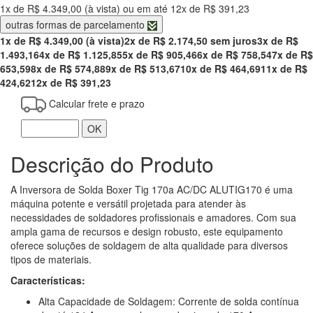
1x de R$ 4.349,00 (à vista) ou em até 12x de R$ 391,23
outras formas de parcelamento
1x de R$ 4.349,00 (à vista)
2x de R$ 2.174,50 sem juros
3x de R$
1.493,16
4x de R$ 1.125,85
5x de R$ 905,46
6x de R$ 758,54
7x de R$
653,59
8x de R$ 574,88
9x de R$ 513,67
10x de R$ 464,69
11x de R$
424,62
12x de R$ 391,23
Calcular frete e prazo
OK
Descrição do Produto
A Inversora de Solda Boxer Tig 170a AC/DC ALUTIG170 é uma
máquina potente e versátil projetada para atender às
necessidades de soldadores profissionais e amadores. Com sua
ampla gama de recursos e design robusto, este equipamento
oferece soluções de soldagem de alta qualidade para diversos
tipos de materiais.
Características:
Alta Capacidade de Soldagem: Corrente de solda contínua