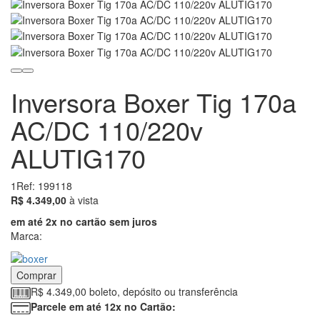
Inversora Boxer Tig 170a
AC/DC 110/220v
ALUTIG170
1
Ref: 199118
4349.00
R$ 4.349,00
à vista
em até 2x no cartão sem juros
Marca:
Comprar
R$ 4.349,00 boleto, depósito ou transferência
Parcele em até 12x no Cartão: