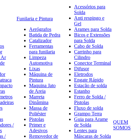
Acessórios para
Solda
Anti respingo e
Funilaria e Pintura
Gel
Aerógrafos
Arames para Solda
Batida de Pedra
Bicos e Extensões
Catalizador
para Solda
os
Ferramentas
Cabo de Solda
r
para funilaria
Carrinho para
 Ar
Limpeza
Cilindro
de
Automotiva
Conector Terminal
Lixas
Difusor
dor
Máquina de
Eletrodos
atraca
Pintura
Engate Rápido
mpacto
Maquina Jato
Estação de solda
ras
de Areia
Estanho
metros
Marreta
Ferro de Solda /
adeiras
Dinâmina
Pistolas
es
Massa de
Fluxo de solda
Poliéster
Grampo Terra
as
Pistolas
Guia para Arame
QUEM
dores /
Primer e
de Solda
SOMOS
s
Adesivos
Lentes para
s /
Removedor de
Máscaras de Solda