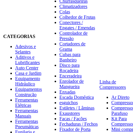
Churrasqueiras
Climatizadores
Colas
Colhedor de Frutas
Conectores /
Engates / Emendas
Controlador de
CATEGORIAS
Pressão
Cortadores de
Adesivos e
Grama
Selantes
Cubas para
Aditivos e
Banheiro
Lubrificantes
Disco para
Auto Center
Roçadeira
Casa e Jardim
Enceradeira
Equipamento
Enrolador de
Linha de
Hidráulico
Mangueira
Compressores
Equipamentos
Enxadas
Construção
Escada Doméstica
Ar Direto
Ferramentas
esguichos
Compresso
Elétricas
Estiletes / Lâminas
Compresso
Ferramentas
Exaustores
Parafuso
Manuais
Facas / Facões
Kit Para
Ferramentas
Fechaduras / Fechos
Compresso
Pneumáticas
Fixador de Porta
Mini compr
Funilaria e