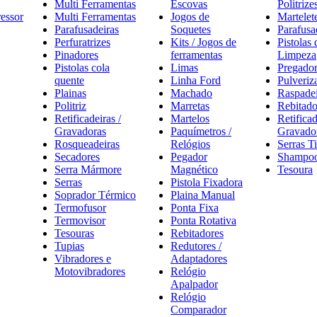
Multi Ferramentas
Escovas
Politrize
essor
Multi Ferramentas
Jogos de
Martelet
Parafusadeiras
Soquetes
Parafusa
Perfuratrizes
Kits / Jogos de
Pistolas 
Pinadores
ferramentas
Limpeza
Pistolas cola
Limas
Pregador
quente
Linha Ford
Pulveriz
Plainas
Machado
Raspadei
Politriz
Marretas
Rebitado
Retificadeiras /
Martelos
Retificad
Gravadoras
Paquímetros /
Gravado
Rosqueadeiras
Relógios
Serras T
Secadores
Pegador
Shampoo
Serra Mármore
Magnético
Tesoura
Serras
Pistola Fixadora
Soprador Térmico
Plaina Manual
Termofusor
Ponta Fixa
Termovisor
Ponta Rotativa
Tesouras
Rebitadores
Tupias
Redutores /
Vibradores e
Adaptadores
Motovibradores
Relógio
Apalpador
Relógio
Comparador