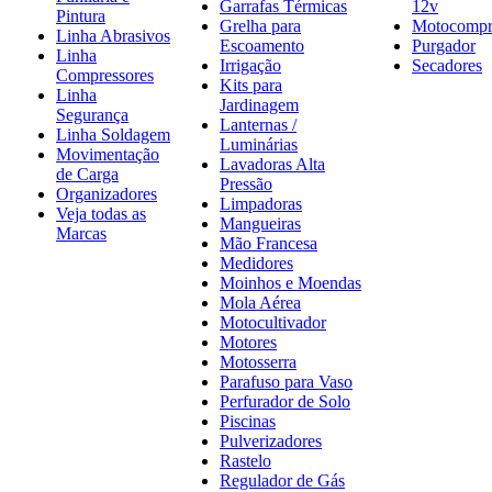
Garrafas Térmicas
12v
Pintura
Grelha para
Motocompr
Linha Abrasivos
Escoamento
Purgador
Linha
Irrigação
Secadores
Compressores
Kits para
Linha
Jardinagem
Segurança
Lanternas /
Linha Soldagem
Luminárias
Movimentação
Lavadoras Alta
de Carga
Pressão
Organizadores
Limpadoras
Veja todas as
Mangueiras
Marcas
Mão Francesa
Medidores
Moinhos e Moendas
Mola Aérea
Motocultivador
Motores
Motosserra
Parafuso para Vaso
Perfurador de Solo
Piscinas
Pulverizadores
Rastelo
Regulador de Gás