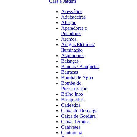
Casa e Jardim
Acessórios
Adubadeiras
Afiação
Aparadores e
Podadores
Arames
Artigos Elétricos/
Iluminação
Aspiradores
Balanças
Bancos / Banquetas
Barracas
Bomba de Água
Bomba de
Pressurização
Brilho Inox
Brinquedos
Cadeados
Caixa de Descarga
Caixa de Gordura
Caixa Térmica
Canivetes
Cantoneira