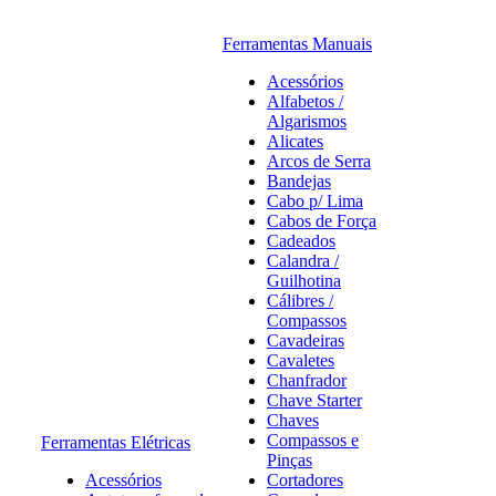
Ferramentas Manuais
Acessórios
Alfabetos /
Algarismos
Alicates
Arcos de Serra
Bandejas
Cabo p/ Lima
Cabos de Força
Cadeados
Calandra /
Guilhotina
Cálibres /
Compassos
Cavadeiras
Cavaletes
Chanfrador
Chave Starter
Chaves
Compassos e
Ferramentas Elétricas
Pinças
Acessórios
Cortadores