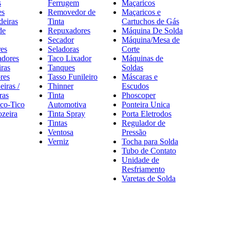
s
Ferrugem
Maçaricos
es
Removedor de
Maçaricos e
deiras
Tinta
Cartuchos de Gás
de
Repuxadores
Máquina De Solda
Secador
Máquina/Mesa de
es
Seladoras
Corte
adores
Taco Lixador
Máquinas de
ras
Tanques
Soldas
res
Tasso Funileiro
Máscaras e
eiras /
Thinner
Escudos
ras
Tinta
Phoscoper
ico-Tico
Automotiva
Ponteira Unica
zeira
Tinta Spray
Porta Eletrodos
Tintas
Regulador de
Ventosa
Pressão
Verniz
Tocha para Solda
Tubo de Contato
Unidade de
Resfriamento
Varetas de Solda