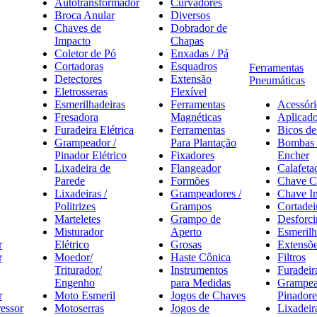
Autotransformador
Curvadores
Broca Anular
Diversos
Chaves de
Dobrador de
Impacto
Chapas
Coletor de Pó
Enxadas / Pá
Cortadoras
Esquadros
Ferramentas
Detectores
Extensão
Pneumáticas
Eletrosseras
Flexível
Esmerilhadeiras
Ferramentas
Acessóri
Fresadora
Magnéticas
Aplicado
Furadeira Elétrica
Ferramentas
Bicos de
Grampeador /
Para Plantação
Bombas 
Pinador Elétrico
Fixadores
Encher
Lixadeira de
Flangeador
Calafeta
Parede
Formões
Chave C
Lixadeiras /
Grampeadores /
Chave I
Politrizes
Grampos
Cortadei
Marteletes
Grampo de
Desforci
Misturador
Aperto
Esmerilh
r
Elétrico
Grosas
Extensõ
r
Moedor/
Haste Cônica
Filtros
Triturador/
Instrumentos
Furadeir
Engenho
para Medidas
Grampea
r
Moto Esmeril
Jogos de Chaves
Pinadore
essor
Motoserras
Jogos de
Lixadeira