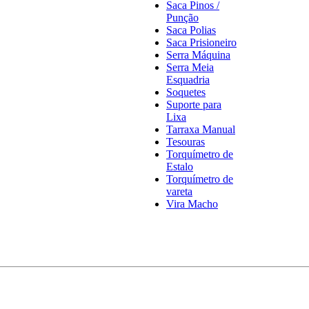
Saca Pinos /
Punção
Saca Polias
Saca Prisioneiro
Serra Máquina
Serra Meia
Esquadria
Soquetes
Suporte para
Lixa
Tarraxa Manual
Tesouras
Torquímetro de
Estalo
Torquímetro de
vareta
Vira Macho