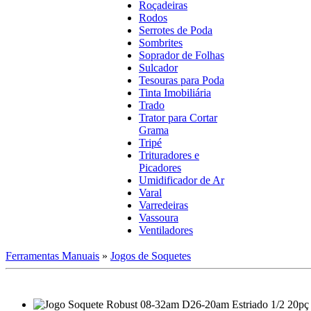
Roçadeiras
Rodos
Serrotes de Poda
Sombrites
Soprador de Folhas
Sulcador
Tesouras para Poda
Tinta Imobiliária
Trado
Trator para Cortar
Grama
Tripé
Trituradores e
Picadores
Umidificador de Ar
Varal
Varredeiras
Vassoura
Ventiladores
Ferramentas Manuais
»
Jogos de Soquetes