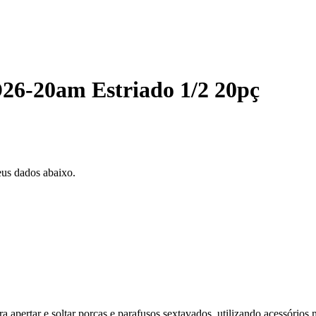
26-20am Estriado 1/2 20pç
eus dados abaixo.
apertar e soltar porcas e parafusos sextavados, utilizando acessório