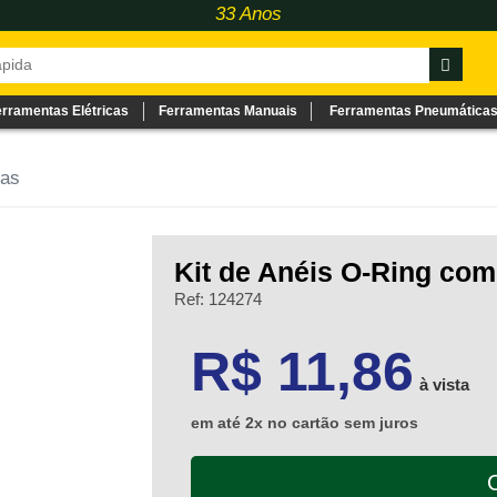
33 Anos
erramentas Elétricas
Ferramentas Manuais
Ferramentas Pneumática
tas
Kit de Anéis O-Ring com
Ref: 124274
11.86
R$ 11,86
à vista
em até 2x no cartão sem juros