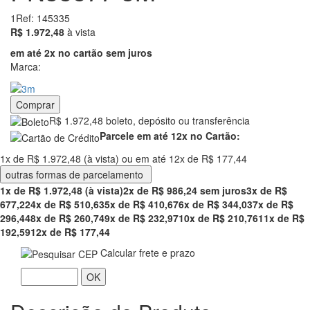
1
Ref: 145335
1972.48
R$ 1.972,48
à vista
em até 2x no cartão sem juros
Marca:
Comprar
R$ 1.972,48 boleto, depósito ou transferência
Parcele em até 12x no Cartão:
1x de R$ 1.972,48 (à vista) ou em até 12x de R$ 177,44
outras formas de parcelamento
1x de R$ 1.972,48 (à vista)
2x de R$ 986,24 sem juros
3x de R$
677,22
4x de R$ 510,63
5x de R$ 410,67
6x de R$ 344,03
7x de R$
296,44
8x de R$ 260,74
9x de R$ 232,97
10x de R$ 210,76
11x de R$
192,59
12x de R$ 177,44
Calcular frete e prazo
OK