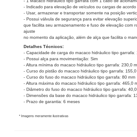
- 1 Macaco hidráulico tipo garrafa com 1 cabo de acionam
- Indicado para elevação de veículos ou cargas de acord
- Usar, armazenar e transportar somente na posição vertic
- Possui válvula de segurança para evitar elevação superi
que facilita seu armazenamento e fuso de elevação com ro
ajuste
no momento da aplicação, além de alça que facilita o man
Detalhes Técnicos:
- Capacidade de carga do macaco hidráulico tipo garrafa:
- Possui alça para movimentação: Sim
- Altura mínima do macaco hidráulico tipo garrafa: 230,0 
- Curso do pistão do macaco hidráulico tipo garrafa: 155,
- Curso do fuso do macaco hidráulico tipo garrafa: 80 mm
- Altura máxima do macaco hidráulico tipo garrafa: 465,0
- Diâmetro do fuso do macaco hidráulico tipo garrafa: 40
- Dimensões da base do macaco hidráulico tipo garrafa:
- Prazo de garantia: 6 meses
* Imagens meramente ilustrativas