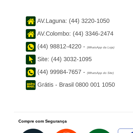
AV.Laguna:
(44) 3220-1050
AV.Colombo:
(44) 3346-2474
(44) 98812-4220
-
(WhatsApp da Loja)
Site:
(44) 3032-1095
(44) 99984-7657
-
(WhatsApp do Site)
Grátis - Brasil
0800 001 1050
Compre com Segurança