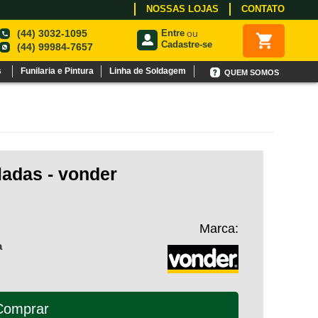
NOSSAS LOJAS
CONTATO
(44) 3032-1095
Entre
ou
Cadastre-se
(44) 99984-7657
s
Funilaria e Pintura
Linha de Soldagem
QUEM SOMOS
ladas - vonder
Marca:
a
Comprar