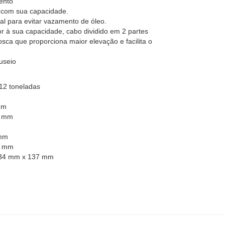
ento
o com sua capacidade.
al para evitar vazamento de óleo.
or à sua capacidade, cabo dividido em 2 partes
sca que proporciona maior elevação e facilita o
useio
 12 toneladas
mm
0 mm
 mm
,0 mm
 134 mm x 137 mm