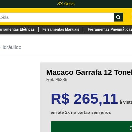
33 Anos
erramentas Elétricas
Ferramentas Manuais
Ferramentas Pneumática
idráulico
Macaco Garrafa 12 Tone
Ref: 96386
265.11
R$ 265,11
à vist
em até 2x no cartão sem juros