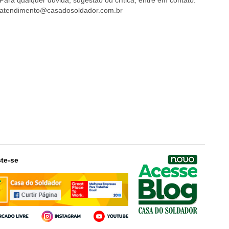
Para qualquer dúvida, sugestão ou crítica, entre em contato:
atendimento@casadosoldador.com.br
te-se