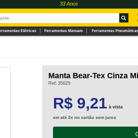
33 Anos
erramentas Elétricas
Ferramentas Manuais
Ferramentas Pneumática
Manta Bear-Tex Cinza M
Ref: 35629
9.21
R$ 9,21
à vista
em até 2x no cartão sem juros