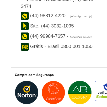
2474
(44) 98812-4220
-
(WhatsApp da Loja)
Site:
(44) 3032-1095
(44) 99984-7657
-
(WhatsApp do Site)
Grátis - Brasil
0800 001 1050
Compre com Segurança
Verifi