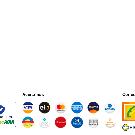
Aceitamos
Conec
cada por