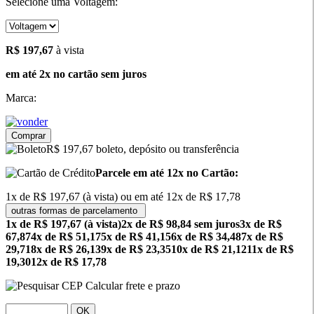
Selecione uma Voltagem:
197.67
R$ 197,67
à vista
em até 2x no cartão sem juros
Marca:
Comprar
R$ 197,67 boleto, depósito ou transferência
Parcele em até 12x no Cartão:
1x de R$ 197,67 (à vista) ou em até 12x de R$ 17,78
outras formas de parcelamento
1x de R$ 197,67 (à vista)
2x de R$ 98,84 sem juros
3x de R$
67,87
4x de R$ 51,17
5x de R$ 41,15
6x de R$ 34,48
7x de R$
29,71
8x de R$ 26,13
9x de R$ 23,35
10x de R$ 21,12
11x de R$
19,30
12x de R$ 17,78
Calcular frete e prazo
OK