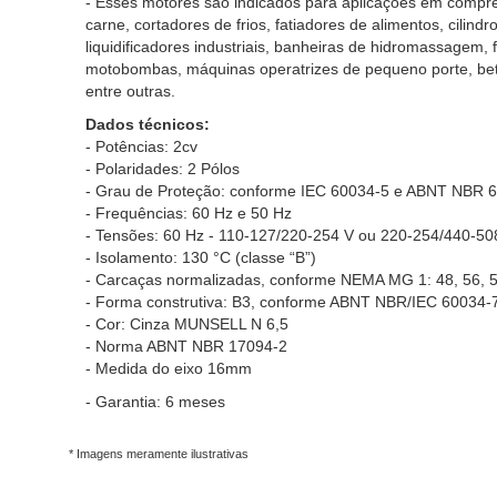
- Esses motores são indicados para aplicações em compr
carne, cortadores de frios, fatiadores de alimentos, cilin
liquidificadores industriais, banheiras de hidromassagem, f
motobombas, máquinas operatrizes de pequeno porte, beto
entre outras.
Dados técnicos:
- Potências: 2cv
- Polaridades: 2 Pólos
- Grau de Proteção: conforme IEC 60034-5 e ABNT NBR 
- Frequências: 60 Hz e 50 Hz
- Tensões: 60 Hz - 110-127/220-254 V ou 220-254/440-50
- Isolamento: 130 °C (classe “B”)
- Carcaças normalizadas, conforme NEMA MG 1: 48, 56, 
- Forma construtiva: B3, conforme ABNT NBR/IEC 60034-
- Cor: Cinza MUNSELL N 6,5
- Norma ABNT NBR 17094-2
- Medida do eixo 16mm
- Garantia: 6 meses
* Imagens meramente ilustrativas