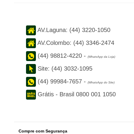
AV.Laguna:
(44) 3220-1050
AV.Colombo:
(44) 3346-2474
(44) 98812-4220
-
(WhatsApp da Loja)
Site:
(44) 3032-1095
(44) 99984-7657
-
(WhatsApp do Site)
Grátis - Brasil
0800 001 1050
Compre com Segurança