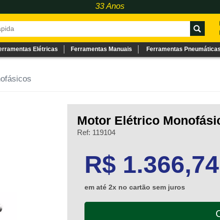
33 Anos
erramentas Elétricas
Ferramentas Manuais
Ferramentas Pneumática
ofásicos
Motor Elétrico Monofási
Ref: 119104
1366.74
R$ 1.366,74
em até 2x no cartão sem juros