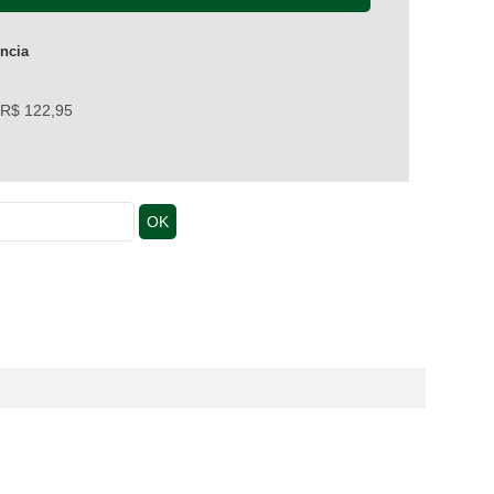
ência
e R$ 122,95
OK