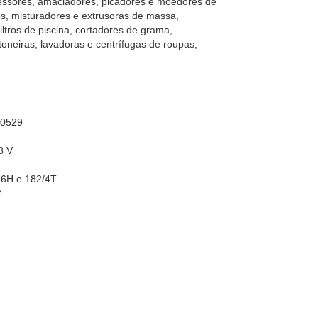
essores, amaciadores, picadores e moedores de
dros, misturadores e extrusoras de massa,
iltros de piscina, cortadores de grama,
neiras, lavadoras e centrífugas de roupas,
60529
8 V
56H e 182/4T
7