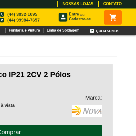
NOSSAS LOJAS
CONTATO
(44) 3032-1095
Entre
ou
Cadastre-se
(44) 99984-7657
s
Funilaria e Pintura
Linha de Soldagem
QUEM SOMOS
co IP21 2CV 2 Pólos
Marca:
à vista
Comprar