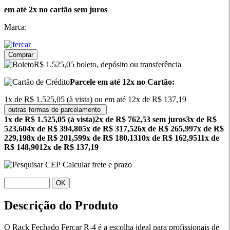
em até 2x no cartão sem juros
Marca:
Comprar
R$ 1.525,05 boleto, depósito ou transferência
Parcele em até 12x no Cartão:
1x de R$ 1.525,05 (à vista) ou em até 12x de R$ 137,19
outras formas de parcelamento
1x de R$ 1.525,05 (à vista)
2x de R$ 762,53 sem juros
3x de R$
523,60
4x de R$ 394,80
5x de R$ 317,52
6x de R$ 265,99
7x de R$
229,19
8x de R$ 201,59
9x de R$ 180,13
10x de R$ 162,95
11x de
R$ 148,90
12x de R$ 137,19
Calcular frete e prazo
OK
Descrição do Produto
O Rack Fechado Fercar R-4 é a escolha ideal para profissionais de