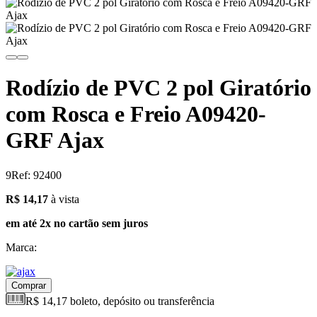
Rodízio de PVC 2 pol Giratório
com Rosca e Freio A09420-
GRF Ajax
9
Ref: 92400
14.17
R$ 14,17
à vista
em até 2x no cartão sem juros
Marca:
Comprar
R$ 14,17 boleto, depósito ou transferência