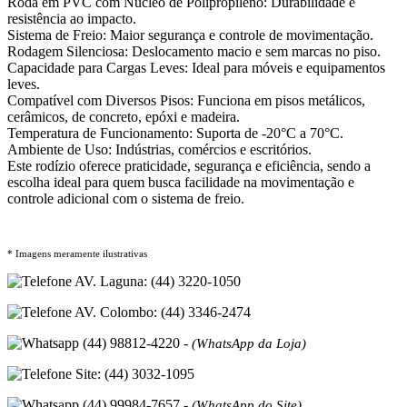
Roda em PVC com Núcleo de Polipropileno: Durabilidade e
resistência ao impacto.
Sistema de Freio: Maior segurança e controle de movimentação.
Rodagem Silenciosa: Deslocamento macio e sem marcas no piso.
Capacidade para Cargas Leves: Ideal para móveis e equipamentos
leves.
Compatível com Diversos Pisos: Funciona em pisos metálicos,
cerâmicos, de concreto, epóxi e madeira.
Temperatura de Funcionamento: Suporta de -20°C a 70°C.
Ambiente de Uso: Indústrias, comércios e escritórios.
Este rodízio oferece praticidade, segurança e eficiência, sendo a
escolha ideal para quem busca facilidade na movimentação e
controle adicional com o sistema de freio.
* Imagens meramente ilustrativas
AV. Laguna: (44) 3220-1050
AV. Colombo: (44) 3346-2474
(44) 98812-4220 -
(WhatsApp da Loja)
Site: (44) 3032-1095
(44) 99984-7657 -
(WhatsApp do Site)