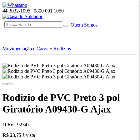
44
3032-1095 | 0800 001 1050
Quem Somos
☰ Categorias
Movimentação e Carga
»
Rodizios
Rodízio de PVC Preto 3 pol
Giratório A09430-G Ajax
10
Ref: 92347
23.75
R$ 23,75
à vista