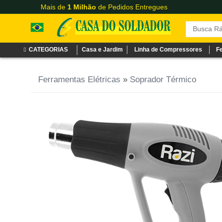
Mais de
1 Milhão
de Pedidos Entregues
CATEGORIAS
Casa e Jardim
Linha de Compressores
F
Ferramentas Elétricas
»
Soprador Térmico