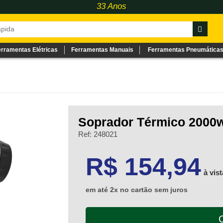
33 Anos
erramentas Elétricas
Ferramentas Manuais
Ferramentas Pneumática
Soprador Térmico 2000w
Ref: 248021
154.94
R$ 154,94
à vist
em até 2x no cartão sem juros