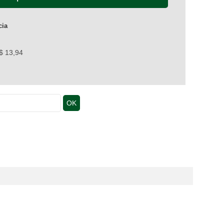
cia
R$ 13,94
OK