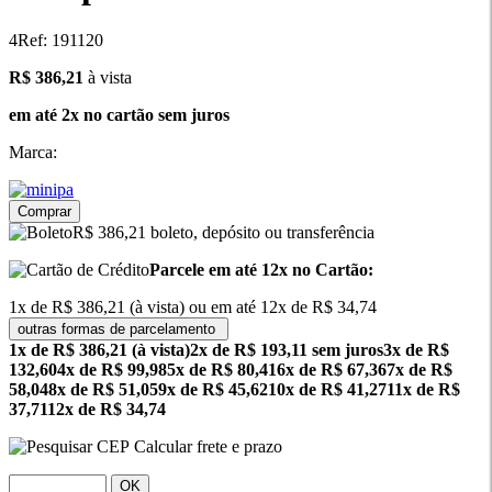
4
Ref: 191120
386.21
R$ 386,21
à vista
em até 2x no cartão sem juros
Marca:
Comprar
R$ 386,21 boleto, depósito ou transferência
Parcele em até 12x no Cartão:
1x de R$ 386,21 (à vista) ou em até 12x de R$ 34,74
outras formas de parcelamento
1x de R$ 386,21 (à vista)
2x de R$ 193,11 sem juros
3x de R$
132,60
4x de R$ 99,98
5x de R$ 80,41
6x de R$ 67,36
7x de R$
58,04
8x de R$ 51,05
9x de R$ 45,62
10x de R$ 41,27
11x de R$
37,71
12x de R$ 34,74
Calcular frete e prazo
OK