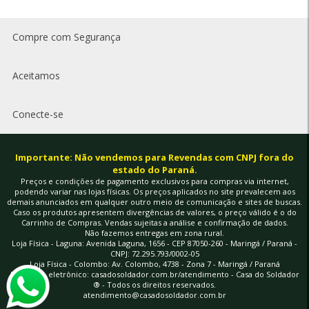
Compre com Segurança
Aceitamos
Conecte-se
Importante: Não vendemos para Revendas com CNPJ fora do
estado do Paraná.
Preços e condições de pagamento exclusivos para compras via internet,
podendo variar nas lojas físicas. Os preços aplicados no site prevalecem aos
demais anunciados em qualquer outro meio de comunicação e sites de buscas.
Caso os produtos apresentem divergências de valores, o preço válido é o do
Carrinho de Compras. Vendas sujeitas a análise e confirmação de dados.
Não fazemos entregas em zona rural.
Loja Física - Laguna: Avenida Laguna, 1656 - CEP 87050-260 - Maringá / Paraná -
CNPJ: 72.295.793/0002-05
Loja Física - Colombo: Av. Colombo, 4738 - Zona 7 - Maringá / Paraná
Endereço eletrônico:
casadosoldador.com.br/atendimento
- Casa do Soldador
® - Todos os direitos reservados.
à vista
atendimento@casadosoldador.com.br