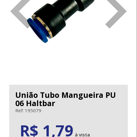
<
>
União Tubo Mangueira PU
06 Haltbar
Ref: 195079
1.79
R$ 1,79
à vista