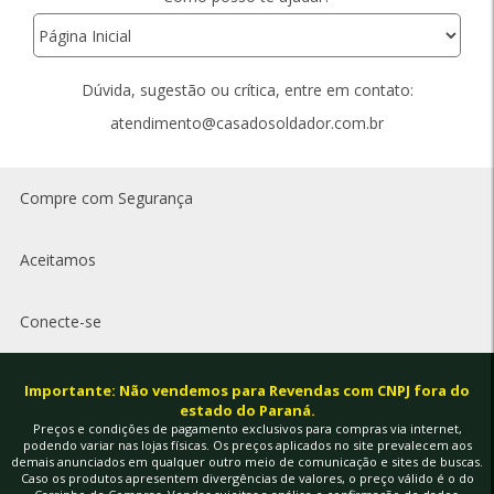
Dúvida, sugestão ou crítica, entre em contato:
atendimento@casadosoldador.com.br
Compre com Segurança
Aceitamos
Conecte-se
Importante: Não vendemos para Revendas com CNPJ fora do
estado do Paraná.
Preços e condições de pagamento exclusivos para compras via internet,
podendo variar nas lojas físicas. Os preços aplicados no site prevalecem aos
demais anunciados em qualquer outro meio de comunicação e sites de buscas.
Caso os produtos apresentem divergências de valores, o preço válido é o do