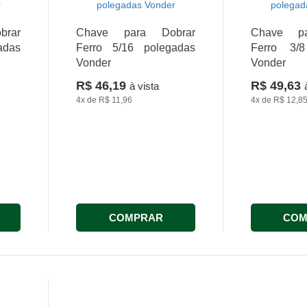
rar
Chave para Dobrar
Chave pa
adas
Ferro 5/16 polegadas
Ferro 3/8
Vonder
Vonder
R$ 46,19
R$ 49,63
à vista
4x
de
R$ 11,96
4x
de
R$ 12,8
COMPRAR
COM