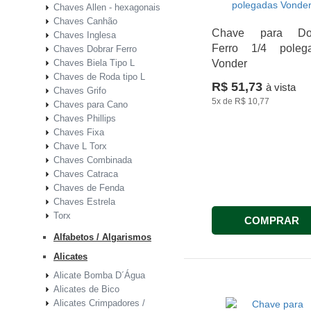
Chaves Allen - hexagonais
Chaves Canhão
Chave para Dob
Chaves Inglesa
Ferro 1/4 poleg
Chaves Dobrar Ferro
Chaves Biela Tipo L
Vonder
Chaves de Roda tipo L
R$ 51,73
à vista
Chaves Grifo
5x
de
R$ 10,77
Chaves para Cano
Chaves Phillips
Chaves Fixa
Chave L Torx
Chaves Combinada
Chaves Catraca
Chaves de Fenda
Chaves Estrela
Torx
COMPRAR
Alfabetos / Algarismos
Alicates
Alicate Bomba D´Água
Alicates de Bico
Alicates Crimpadores /