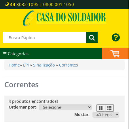
44
3032-1095 | 0800 001 1050
☰ Categorias
Home
»
EPI
»
Sinalização
»
Correntes
Correntes
4 produtos encontrados!
Ordernar por:
Mostar: