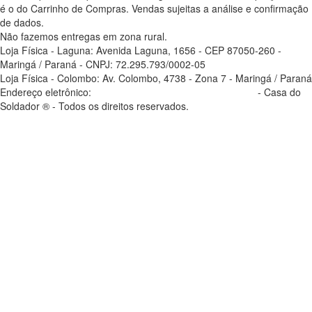
é o do Carrinho de Compras. Vendas sujeitas a análise e confirmação
de dados.
Não fazemos entregas em zona rural.
Loja Física - Laguna: Avenida Laguna, 1656 - CEP 87050-260 -
Maringá / Paraná - CNPJ: 72.295.793/0002-05
Loja Física - Colombo: Av. Colombo, 4738 - Zona 7 - Maringá / Paraná
Endereço eletrônico:
casadosoldador.com.br/atendimento
- Casa do
Soldador ® - Todos os direitos reservados.
atendimento@casadosoldador.com.br
Troca | Devolução | Reembolso