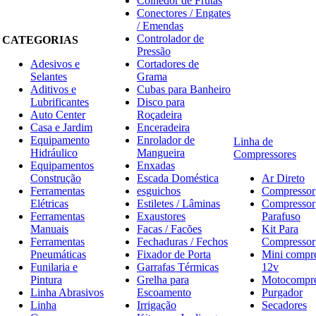
Colhedor de Frutas
Conectores / Engates
/ Emendas
Controlador de
CATEGORIAS
Pressão
Adesivos e
Cortadores de
Selantes
Grama
Aditivos e
Cubas para Banheiro
Lubrificantes
Disco para
Auto Center
Roçadeira
Casa e Jardim
Enceradeira
Equipamento
Enrolador de
Linha de
Hidráulico
Mangueira
Compressores
Equipamentos
Enxadas
Construção
Escada Doméstica
Ar Direto
Ferramentas
esguichos
Compressor
Elétricas
Estiletes / Lâminas
Compressor
Ferramentas
Exaustores
Parafuso
Manuais
Facas / Facões
Kit Para
Ferramentas
Fechaduras / Fechos
Compressor
Pneumáticas
Fixador de Porta
Mini compr
Funilaria e
Garrafas Térmicas
12v
Pintura
Grelha para
Motocompre
Linha Abrasivos
Escoamento
Purgador
Linha
Irrigação
Secadores