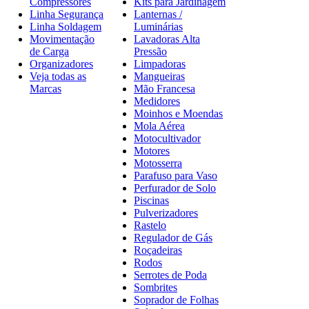
Compressores
Kits para Jardinagem
Linha Segurança
Lanternas /
Linha Soldagem
Luminárias
Movimentação
Lavadoras Alta
de Carga
Pressão
Organizadores
Limpadoras
Veja todas as
Mangueiras
Marcas
Mão Francesa
Medidores
Moinhos e Moendas
Mola Aérea
Motocultivador
Motores
Motosserra
Parafuso para Vaso
Perfurador de Solo
Piscinas
Pulverizadores
Rastelo
Regulador de Gás
Roçadeiras
Rodos
Serrotes de Poda
Sombrites
Soprador de Folhas