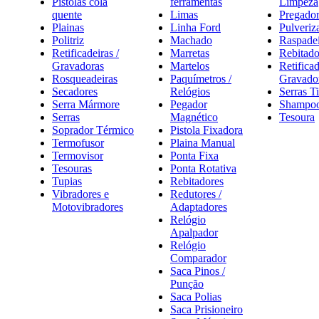
Pistolas cola
ferramentas
Limpeza
quente
Limas
Pregador
Plainas
Linha Ford
Pulveriz
Politriz
Machado
Raspadei
Retificadeiras /
Marretas
Rebitado
Gravadoras
Martelos
Retificad
Rosqueadeiras
Paquímetros /
Gravado
Secadores
Relógios
Serras T
Serra Mármore
Pegador
Shampoo
Serras
Magnético
Tesoura
Soprador Térmico
Pistola Fixadora
Termofusor
Plaina Manual
Termovisor
Ponta Fixa
Tesouras
Ponta Rotativa
Tupias
Rebitadores
Vibradores e
Redutores /
Motovibradores
Adaptadores
Relógio
Apalpador
Relógio
Comparador
Saca Pinos /
Punção
Saca Polias
Saca Prisioneiro