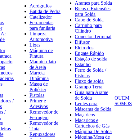
Arames para Solda
Aerógrafos
Bicos e Extensões
Batida de Pedra
para Solda
Catalizador
Cabo de Solda
os
Ferramentas
Carrinho para
r
para funilaria
Cilindro
 Ar
Limpeza
Conector Terminal
de
Automotiva
Difusor
Lixas
Eletrodos
dor
Máquina de
Engate Rápido
atraca
Pintura
Estação de solda
mpacto
Maquina Jato
Estanho
ras
de Areia
Ferro de Solda /
metros
Marreta
Pistolas
adeiras
Dinâmina
Fluxo de solda
es
Massa de
Grampo Terra
Poliéster
Guia para Arame
as
Pistolas
de Solda
QUEM
dores /
Primer e
Lentes para
SOMOS
s
Adesivos
Máscaras de Solda
s /
Removedor de
Maçaricos
s
Ferrugem
Maçaricos e
es
Removedor de
Cartuchos de Gás
deiras
Tinta
Máquina De Solda
de
Repuxadores
Máquina/Mesa de