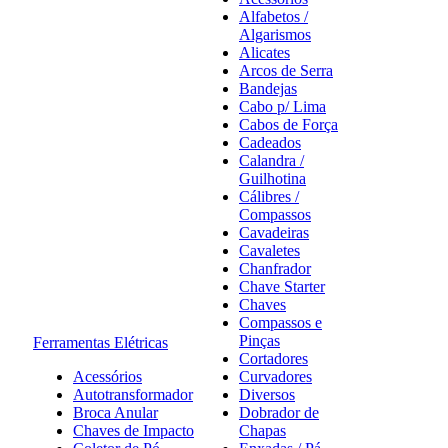
Alfabetos /
Algarismos
Alicates
Arcos de Serra
Bandejas
Cabo p/ Lima
Cabos de Força
Cadeados
Calandra /
Guilhotina
Cálibres /
Compassos
Cavadeiras
Cavaletes
Chanfrador
Chave Starter
Chaves
Compassos e
Pinças
Ferramentas Elétricas
Cortadores
Acessórios
Curvadores
Autotransformador
Diversos
Broca Anular
Dobrador de
Chaves de Impacto
Chapas