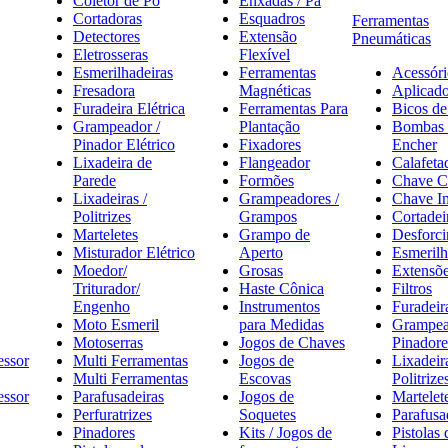
Coletor de Pó
Enxadas / Pá
Cortadoras
Esquadros
Ferramentas
Detectores
Extensão
Pneumáticas
Eletrosseras
Flexível
Esmerilhadeiras
Ferramentas
Acessóri
Fresadora
Magnéticas
Aplicado
Furadeira Elétrica
Ferramentas Para
Bicos de
Grampeador /
Plantação
Bombas 
Pinador Elétrico
Fixadores
Encher
Lixadeira de
Flangeador
Calafeta
Parede
Formões
Chave C
Lixadeiras /
Grampeadores /
Chave I
Politrizes
Grampos
Cortadei
Marteletes
Grampo de
Desforci
Misturador Elétrico
Aperto
Esmerilh
Moedor/
Grosas
Extensõ
Triturador/
Haste Cônica
Filtros
Engenho
Instrumentos
Furadeir
Moto Esmeril
para Medidas
Grampea
Motoserras
Jogos de Chaves
Pinadore
essor
Multi Ferramentas
Jogos de
Lixadeira
Multi Ferramentas
Escovas
Politrize
ssor
Parafusadeiras
Jogos de
Martelet
Perfuratrizes
Soquetes
Parafusa
Pinadores
Kits / Jogos de
Pistolas 