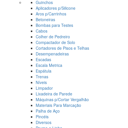
Guinchos
Aplicadores p/Silicone
Aros p/Carrinhos
Betoneiras
Bombas para Testes
Cabos
Colher de Pedreiro
Compactador de Solo
Cortadores de Pisos e Telhas
Desempenadeiras
Escadas
Escala Metrica
Espátula
Trenas
Níveis
Limpador
Lixadeira de Parede
Máquinas p/Cortar Vergalhão
Materiais Para Marcação
Palha de Aço
Pincéis
Diversos
Prumo e Linha