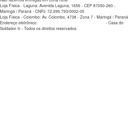
Loja Física - Laguna: Avenida Laguna, 1656 - CEP 87050-260 -
Maringá / Paraná - CNPJ: 72.295.793/0002-05
Loja Física - Colombo: Av. Colombo, 4738 - Zona 7 - Maringá / Paraná
Endereço eletrônico:
casadosoldador.com.br/atendimento
- Casa do
Soldador ® - Todos os direitos reservados.
atendimento@casadosoldador.com.br
Troca | Devolução | Reembolso